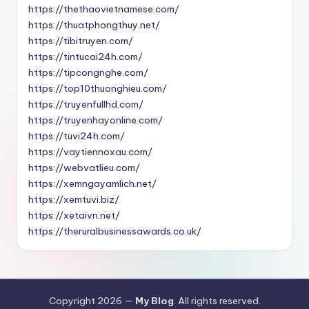
https://thethaovietnamese.com/
https://thuatphongthuy.net/
https://tibitruyen.com/
https://tintucai24h.com/
https://tipcongnghe.com/
https://top10thuonghieu.com/
https://truyenfullhd.com/
https://truyenhayonline.com/
https://tuvi24h.com/
https://vaytiennoxau.com/
https://webvatlieu.com/
https://xemngayamlich.net/
https://xemtuvi.biz/
https://xetaivn.net/
https://theruralbusinessawards.co.uk/
Copyright 2026 —
My Blog
. All rights reserved.