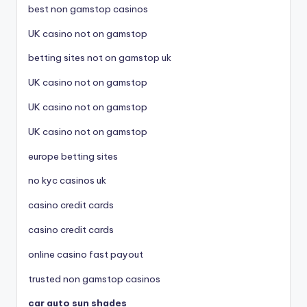
best non gamstop casinos
UK casino not on gamstop
betting sites not on gamstop uk
UK casino not on gamstop
UK casino not on gamstop
UK casino not on gamstop
europe betting sites
no kyc casinos uk
casino credit cards
casino credit cards
online casino fast payout
trusted non gamstop casinos
car auto sun shades