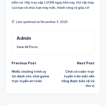
niềm vui. Hãy truy cập LUCK8 ngay hôm nay, thử vận may
của bạn và chúc bạn may mắn, thành công và giàu có!
Last updated on November 9, 2025
Admin
View All Posts
Post
Previous Post
Next Post
Nhiều chương trình uy
Chơi cá cược trực
navigation
tín dành cho chơi game
tuyến trên một nền
trực tuyến an toàn
tảng được bảo vệ và
thú vị